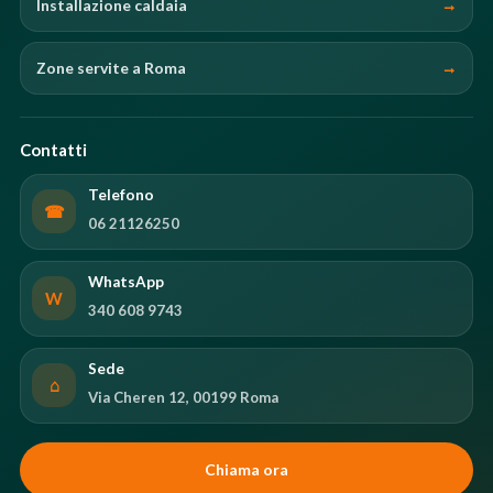
Installazione caldaia
Zone servite a Roma
Contatti
Telefono
☎
06 21126250
WhatsApp
W
340 608 9743
Sede
⌂
Via Cheren 12, 00199 Roma
Chiama ora