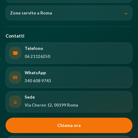
Zone servite a Roma
Contatti
Telefono
☎
06 21126250
WhatsApp
W
340 608 9743
Sede
⌂
Via Cheren 12, 00199 Roma
Chiama ora