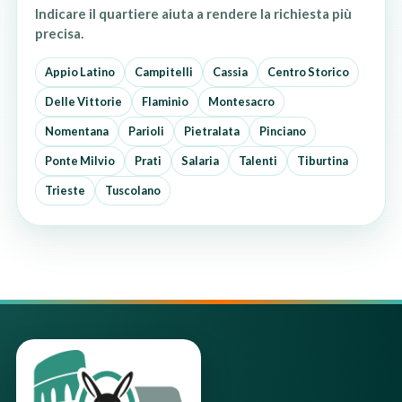
Indicare il quartiere aiuta a rendere la richiesta più
precisa.
Appio Latino
Campitelli
Cassia
Centro Storico
Delle Vittorie
Flaminio
Montesacro
Nomentana
Parioli
Pietralata
Pinciano
Ponte Milvio
Prati
Salaria
Talenti
Tiburtina
Trieste
Tuscolano