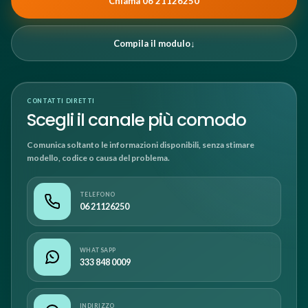
Chiama 06 21126250
Compila il modulo
↓
CONTATTI DIRETTI
Scegli il canale più comodo
Comunica soltanto le informazioni disponibili, senza stimare
modello, codice o causa del problema.
TELEFONO
06 21126250
WHATSAPP
333 848 0009
INDIRIZZO