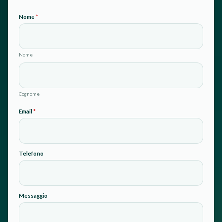
Nome
*
Nome
Cognome
Email
*
T
Telefono
e
l
e
f
o
n
Messaggio
o
*
*