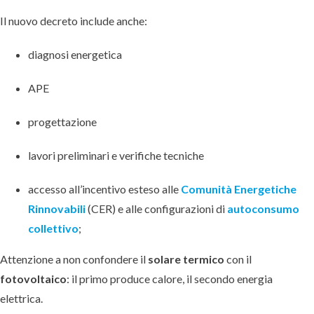
Il nuovo decreto include anche:
diagnosi energetica
APE
progettazione
lavori preliminari e verifiche tecniche
accesso all’incentivo esteso alle
Comunità Energetiche
Rinnovabili
(CER) e alle configurazioni di
autoconsumo
collettivo
;
Attenzione a non confondere il
solare termico
con il
fotovoltaico
: il primo produce calore, il secondo energia
elettrica.