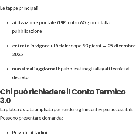
Le tappe principali:
attivazione portale GSE
: entro 60 giorni dalla
pubblicazione
entrata in vigore ufficiale
: dopo 90 giorni →
25 dicembre
2025
massimali aggiornati
: pubblicati negli allegati tecnici al
decreto
Chi può richiedere il Conto Termico
3.0
La platea è stata ampliata per rendere gli incentivi più accessibili.
Possono presentare domanda:
Privati cittadini