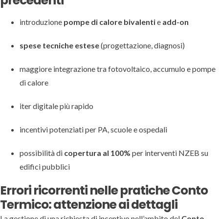
precedenti
introduzione
pompe di calore bivalenti
e
add-on
spese tecniche estese
(progettazione, diagnosi)
maggiore integrazione tra fotovoltaico, accumulo e pompe
di calore
iter digitale più rapido
incentivi potenziati per PA, scuole e ospedali
possibilità di
copertura al 100%
per interventi NZEB su
edifici pubblici
Errori ricorrenti nelle pratiche Conto
Termico: attenzione ai dettagli
La gestione di una richiesta di incentivo nell’ambito del
Conto