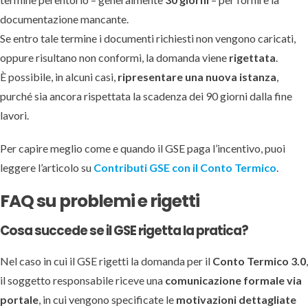
documentazione mancante.
Se entro tale termine i documenti richiesti non vengono caricati,
oppure risultano non conformi, la domanda viene
rigettata
.
È possibile, in alcuni casi,
ripresentare una nuova istanza
,
purché sia ancora rispettata la scadenza dei 90 giorni dalla fine
lavori.
Per capire meglio come e quando il GSE paga l’incentivo, puoi
leggere l’articolo su
Contributi GSE con il Conto Termico
.
FAQ su problemi e rigetti
Cosa succede se il GSE rigetta la pratica?
Nel caso in cui il GSE rigetti la domanda per il
Conto Termico 3.0
,
il soggetto responsabile riceve una
comunicazione formale via
portale
, in cui vengono specificate le
motivazioni dettagliate