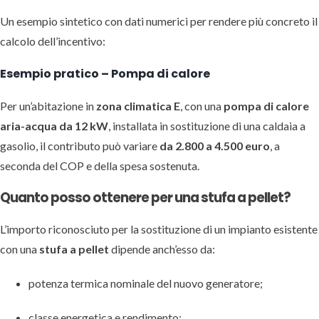
Un esempio sintetico con dati numerici per rendere più concreto il
calcolo dell’incentivo:
Esempio pratico – Pompa di calore
Per un’abitazione in
zona climatica E
, con una
pompa di calore
aria-acqua da 12 kW
, installata in sostituzione di una caldaia a
gasolio, il contributo può variare
da 2.800 a 4.500 euro
, a
seconda del COP e della spesa sostenuta.
Quanto posso ottenere per una stufa a pellet?
L’importo riconosciuto per la sostituzione di un impianto esistente
con una
stufa a pellet
dipende anch’esso da:
potenza termica nominale del nuovo generatore;
classe energetica e rendimento;