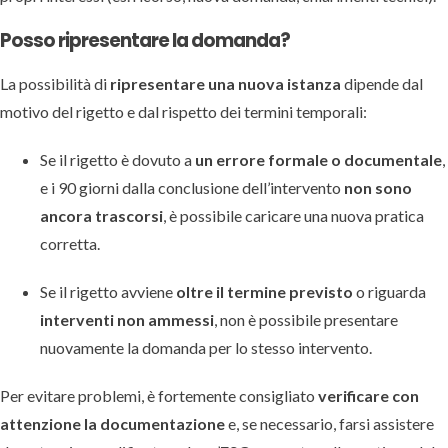
Posso ripresentare la domanda?
La possibilità di
ripresentare una nuova istanza
dipende dal
motivo del rigetto e dal rispetto dei termini temporali:
Se il rigetto è dovuto a
un errore formale o documentale
,
e i 90 giorni dalla conclusione dell’intervento
non sono
ancora trascorsi
, è possibile caricare una nuova pratica
corretta.
Se il rigetto avviene
oltre il termine previsto
o riguarda
interventi non ammessi
, non è possibile presentare
nuovamente la domanda per lo stesso intervento.
Per evitare problemi, è fortemente consigliato
verificare con
attenzione la documentazione
e, se necessario, farsi assistere