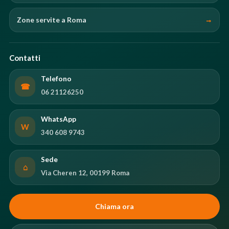
Zone servite a Roma
Contatti
Telefono
☎
06 21126250
WhatsApp
W
340 608 9743
Sede
⌂
Via Cheren 12, 00199 Roma
Chiama ora