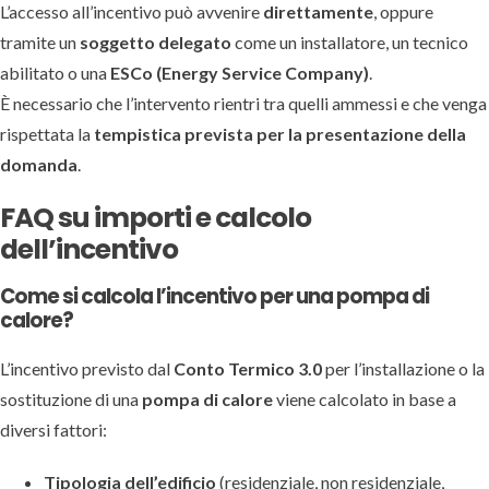
L’accesso all’incentivo può avvenire
direttamente
, oppure
tramite un
soggetto delegato
come un installatore, un tecnico
abilitato o una
ESCo (Energy Service Company)
.
È necessario che l’intervento rientri tra quelli ammessi e che venga
rispettata la
tempistica prevista per la presentazione della
domanda
.
FAQ su importi e calcolo
dell’incentivo
Come si calcola l’incentivo per una pompa di
calore?
L’incentivo previsto dal
Conto Termico 3.0
per l’installazione o la
sostituzione di una
pompa di calore
viene calcolato in base a
diversi fattori:
Tipologia dell’edificio
(residenziale, non residenziale,