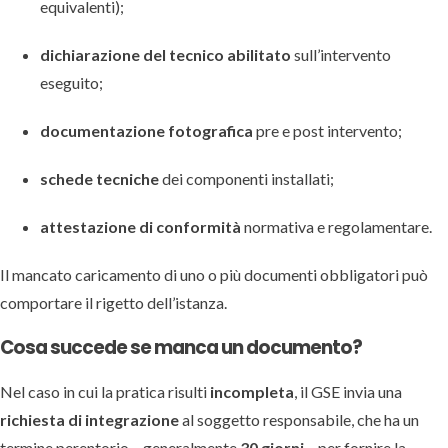
equivalenti);
dichiarazione del tecnico abilitato
sull’intervento
eseguito;
documentazione fotografica
pre e post intervento;
schede tecniche
dei componenti installati;
attestazione di conformità
normativa e regolamentare.
Il mancato caricamento di uno o più documenti obbligatori può
comportare il rigetto dell’istanza.
Cosa succede se manca un documento?
Nel caso in cui la pratica risulti
incompleta
, il GSE invia una
richiesta di integrazione
al soggetto responsabile, che ha un
termine perentorio – generalmente
30 giorni
– per fornire la