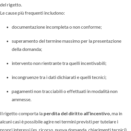
del rigetto.
Le cause più frequenti includono:
documentazione incompleta o non conforme;
superamento del termine massimo per la presentazione
della domanda;
intervento non rientrante tra quelli incentivabili;
incongruenze tra i dati dichiarati e quelli tecnici;
pagamenti non tracciabili o effettuati in modalità non
ammesse.
Il rigetto comporta la
perdita del diritto all’incentivo
, ma in
alcuni casi è possibile agire nei termini previsti per tutelare i
propri interessi (es. ricorso, nuova domanda, chiarimenti tecnici).