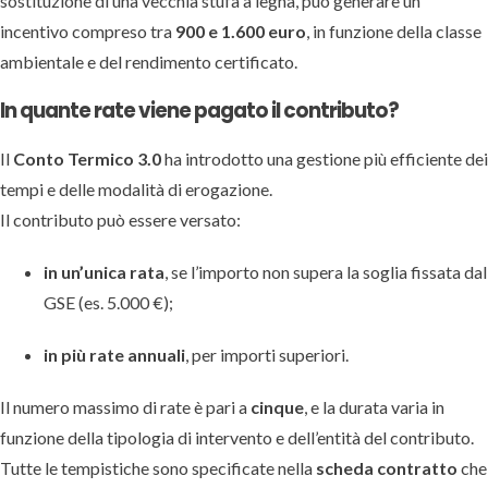
sostituzione di una vecchia stufa a legna, può generare un
incentivo compreso tra
900 e 1.600 euro
, in funzione della classe
ambientale e del rendimento certificato.
In quante rate viene pagato il contributo?
Il
Conto Termico 3.0
ha introdotto una gestione più efficiente dei
tempi e delle modalità di erogazione.
Il contributo può essere versato:
in un’unica rata
, se l’importo non supera la soglia fissata dal
GSE (es. 5.000 €);
in più rate annuali
, per importi superiori.
Il numero massimo di rate è pari a
cinque
, e la durata varia in
funzione della tipologia di intervento e dell’entità del contributo.
Tutte le tempistiche sono specificate nella
scheda contratto
che