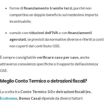
forme di
finanziamento tramite terzi
, purché non
comportino un doppio beneficio sul medesimo importo
incentivabile;
cumulo con
riduzioni dell’IVA
o con
finanziamenti
agevolati
, se previsti da normative diverse e riferiti a costi
non coperti dal contributo GSE.
È sempre consigliabile
verificare caso per caso
, anche
attraverso consulenze specifiche o il supporto dell’assistenza
GSE.
Meglio Conto Termico o detrazioni fiscali?
La scelta tra
Conto Termico 3.0
e
detrazioni fiscali (es.
Ecobonus
, Bonus Casa)
dipende da diversi fattori: