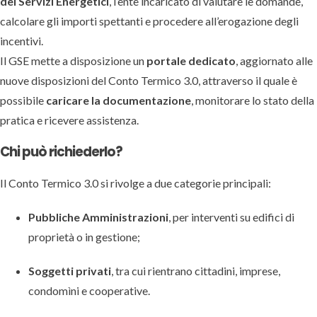
dei Servizi Energetici
, l’ente incaricato di valutare le domande,
calcolare gli importi spettanti e procedere all’erogazione degli
incentivi.
Il GSE mette a disposizione un
portale dedicato
, aggiornato alle
nuove disposizioni del Conto Termico 3.0, attraverso il quale è
possibile
caricare la documentazione
, monitorare lo stato della
pratica e ricevere assistenza.
Chi può richiederlo?
Il Conto Termico 3.0 si rivolge a due categorie principali:
Pubbliche Amministrazioni
, per interventi su edifici di
proprietà o in gestione;
Soggetti privati
, tra cui rientrano cittadini, imprese,
condomìni e cooperative.