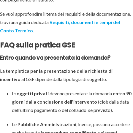
Se vuoi approfondire il tema dei requisiti e della documentazione,
trovi una guida dedicata
Requisiti, documenti e tempi del
Conto Termico
.
FAQ sulla pratica GSE
Entro quando va presentata la domanda?
La
tempistica per la presentazione della richiesta di
incentivo
al GSE dipende dalla tipologia di soggetto:
I
soggetti privati
devono presentare la domanda
entro 90
giorni dalla conclusione dell’intervento
(cioè dalla data
dell’ultimo pagamento o del collaudo, se previsto).
Le
Pubbliche Amministrazioni
, invece, possono accedere
anche tramite la
procedura semplificata
, nei tempi