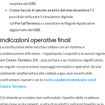
respinta dal
GSE
.
Come faccio il calcolo esatto del mio incentivo?
È
possibile utilizzare il simulatore digitale
sul
PortalTermico
o consultare le Regole Applicative
aggiornate del
GSE
.
Indicazioni operative finali
La sostituzione della vecchia caldaia con un sistema a
condensazione efficiente – rispettando i requisiti e le nuove regole
del
Conto Termico 3.0
– può portare a un rimborso significativo,
se seguiti con precisione i passaggi normativi e operativi. Se stai
valutando un’alternativa alla caldaia a gas, può esserti utile
confrontare i numeri con le
stufe a pellet incentivate con il
Conto Termico
.
Chi intende procedere non sottovaluti: rispetto delle scadenze,
attenzione ai documenti, scelta di prodotti conformi (meglio se in