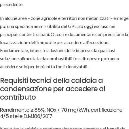
precedente.
In alcune aree – zone agricole e territori non metanizzati – emerge
poi una specifica ammissibilità del GPL, ad oggi escluso nei
principali contesti urbani. Occorre documentare con precisione la
localizzazione dell’immobile per accedere all’eccezione.
Fondamentale, infine, l’esclusione delle imprese da qualsiasi
soluzione alimentata da combustibili fossili: queste potranno
accedere solo per impianti a fonti rinnovabili.
Requisiti tecnici della caldaia a
condensazione per accedere al
contributo
Rendimento ≥ 85%, NOx < 70 mg/kWh, certificazione
4/5 stelle D.M.186/2017
Non tutte le caldaie a condensazione sono ammesse al beneficio.