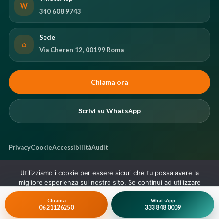
W
340 608 9743
Sede
⌂
Via Cheren 12, 00199 Roma
Chiama ora
Scrivi su WhatsApp
Privacy
Cookie
Accessibilità
Audit
©
2026
Vaillant Roma · Via Cheren 12, 00199 Roma · P.IVA 07442621004
Utilizziamo i cookie per essere sicuri che tu possa avere la
migliore esperienza sul nostro sito. Se continui ad utilizzare
questo sito noi assumiamo che tu ne sia felice.
Chiama
WhatsApp
Ok
06 21126250
333 848 0009