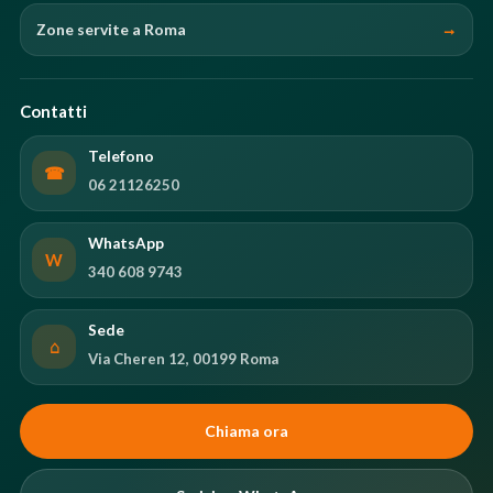
Zone servite a Roma
Contatti
Telefono
☎
06 21126250
WhatsApp
W
340 608 9743
Sede
⌂
Via Cheren 12, 00199 Roma
Chiama ora