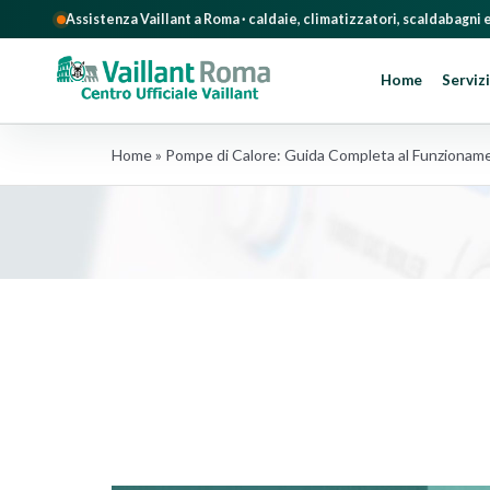
Assistenza Vaillant a Roma · caldaie, climatizzatori, scaldabagni
Home
Servizi
Salta
Home
»
Pompe di Calore: Guida Completa al Funzionam
al
contenuto