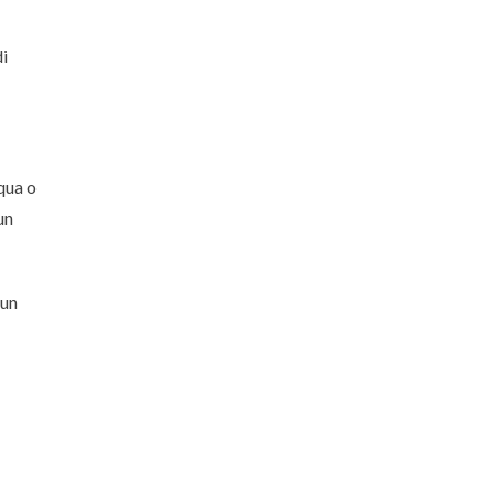
i
qua o
un
 un