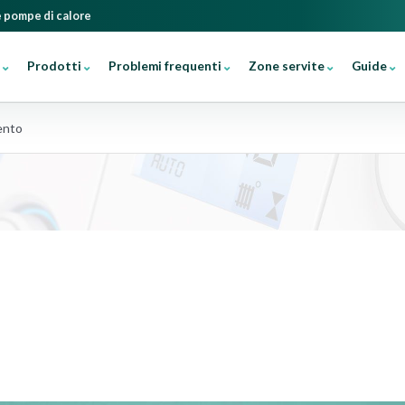
 e pompe di calore
Prodotti
Problemi frequenti
Zone servite
Guide
ento