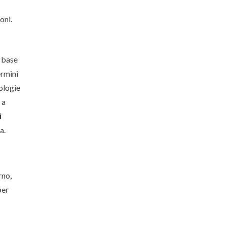
oni.
n base
ermini
pologie
 a
i
a.
rno,
per