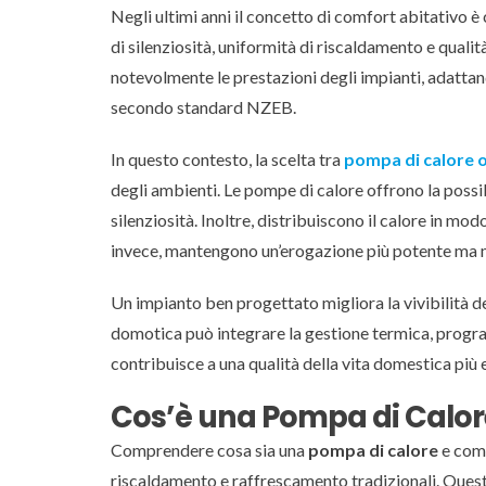
Negli ultimi anni il concetto di comfort abitativo 
di silenziosità, uniformità di riscaldamento e quali
notevolmente le prestazioni degli impianti, adattand
secondo standard NZEB.
In questo contesto, la scelta tra
pompa di calore o
degli ambienti. Le pompe di calore offrono la possi
silenziosità. Inoltre, distribuiscono il calore in m
invece, mantengono un’erogazione più potente ma 
Un impianto ben progettato migliora la vivibilità dell
domotica può integrare la gestione termica, prog
contribuisce a una qualità della vita domestica più e
Cos’è una Pompa di Calo
Comprendere cosa sia una
pompa di calore
e come
riscaldamento e raffrescamento tradizionali. Quest