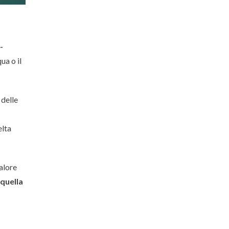
-
ua o il
 delle
elta
alore
 quella