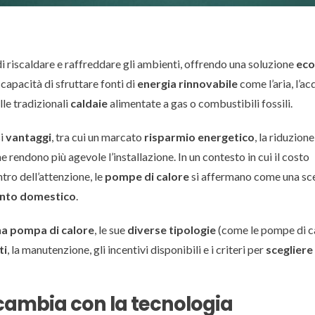
i riscaldare e raffreddare gli ambienti, offrendo una soluzione
eco
a capacità di sfruttare fonti di
energia rinnovabile
come l’aria, l’acq
lle tradizionali
caldaie
alimentate a gas o combustibili fossili.
si
vantaggi
, tra cui un marcato
risparmio energetico
, la riduzione
e rendono più agevole l’installazione. In un contesto in cui il costo
ntro dell’attenzione, le
pompe di calore
si affermano come una sc
ento domestico
.
a pompa di calore
, le sue
diverse tipologie
(come le pompe di c
ti
, la manutenzione, gli incentivi disponibili e i criteri per
scegliere
cambia con la tecnologia