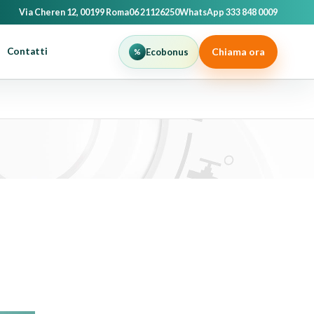
Via Cheren 12, 00199 Roma
06 21126250
WhatsApp 333 848 0009
Chiama ora
Contatti
Ecobonus