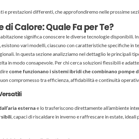
ti e prestazioni differenti, che approfondiremo nelle prossime sezi
e di Calore: Quale Fa per Te?
 abitazione significa conoscere le diverse tecnologie disponibili. I
e, esistono vari modelli, ciascuno con caratteristiche specifiche in t
agionali. In questa sezione analizziamo nel dettaglio le principali ti
celta in modo consapevole. Per chi cerca soluzioni flessibili e adatte
ndire
come funzionano i sistemi ibridi che combinano pompe d
buon compromesso tra efficienza, affidabilità e continuità operativ
ersatili
dall’aria esterna
e lo trasferiscono direttamente all’ambiente inte
sibili
, capaci di riscaldare in inverno e raffrescare in estate, ideali 