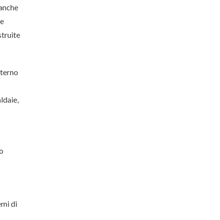
 anche
re
struite
nterno
ldaie,
o
emi di