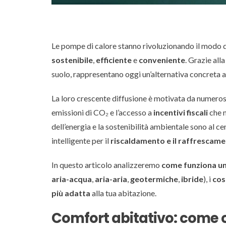
Le pompe di calore stanno rivoluzionando il modo d
sostenibile
,
efficiente
e
conveniente
. Grazie all
suolo, rappresentano oggi un’alternativa concreta a
La loro crescente diffusione è motivata da numero
emissioni di CO₂ e l’accesso a
incentivi fiscali
che n
dell’energia e la sostenibilità ambientale sono al ce
intelligente per il
riscaldamento e il raffrescam
In questo articolo analizzeremo
come funziona un
aria-acqua
,
aria-aria
,
geotermiche
,
ibride
), i
cos
più adatta
alla tua abitazione.
Comfort abitativo: come 