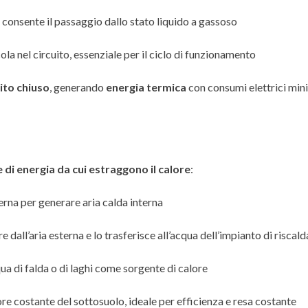
e consente il passaggio dallo stato liquido a gassoso
la nel circuito, essenziale per il ciclo di funzionamento
ito chiuso
, generando
energia termica
con consumi elettrici min
 di energia da cui estraggono il calore
:
sterna per generare aria calda interna
ore dall’aria esterna e lo trasferisce all’acqua dell’impianto di risca
cqua di falda o di laghi come sorgente di calore
alore costante del sottosuolo, ideale per efficienza e resa costante