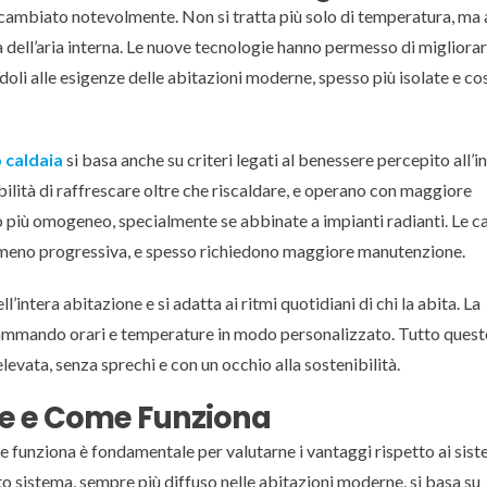
è cambiato notevolmente. Non si tratta più solo di temperatura, ma
tà dell’aria interna. Le nuove tecnologie hanno permesso di migliora
oli alle esigenze delle abitazioni moderne, spesso più isolate e co
 caldaia
si basa anche su criteri legati al benessere percepito all’i
bilità di raffrescare oltre che riscaldare, e operano con maggiore
odo più omogeneo, specialmente se abbinate a impianti radianti. Le ca
meno progressiva, e spesso richiedono maggiore manutenzione.
’intera abitazione e si adatta ai ritmi quotidiani di chi la abita. La
rammando orari e temperature in modo personalizzato. Tutto quest
levata, senza sprechi e con un occhio alla sostenibilità.
re e Come Funziona
 funziona è fondamentale per valutarne i vantaggi rispetto ai sist
o sistema, sempre più diffuso nelle abitazioni moderne, si basa su