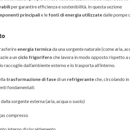
abili
per garantire efficienza e sostenibilità. In questa sezione
ponenti principali
e le
fonti di energia utilizzate
dalle pompe d
to
trasferire
energia termica
da una sorgente naturale (come aria, ac
razie a un
ciclo frigorifero
che lavora in modo opposto rispetto a 
lo raccoglie dall’ambiente esterno e lo trasporta all’interno.
lla
trasformazione di fase
di un
refrigerante
che, circolando in
enti fondamentali:
dalla sorgente esterna (aria, acqua o suolo)
 gas compresso
pianto interno di riscaldamento