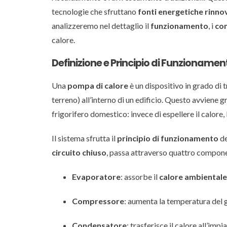
tecnologie che sfruttano
fonti energetiche rinnov
analizzeremo nel dettaglio il
funzionamento
, i
com
calore.
Definizione e Principio di Funzionamen
Una
pompa di calore
è un dispositivo in grado di 
terreno) all’interno di un edificio. Questo avviene g
frigorifero domestico: invece di espellere il calore, 
Il sistema sfrutta il
principio di funzionamento
de
circuito chiuso
, passa attraverso quattro compon
Evaporatore
: assorbe il
calore ambientale
Compressore
: aumenta la temperatura del
Condensatore
: trasferisce il calore all’im