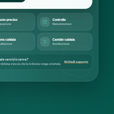
sto preciso
Controllo
arazione
Manutenzione
va caldaia
Cambio caldaia
tallazione
Sostituzione
ale servizio serve?
Richiedi supporto
roblema e lascia che la richiesta venga orientata.