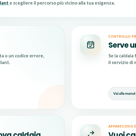
llant
e scegliere il percorso più vicino alla tua esigenza.
CONTROLLO P
Serve u
ita o un codice errore,
Se la caldaia
llant
.
il servizio di
Vai alla manu
APPARECCHIO 
uova caldaia
Vuoi ca