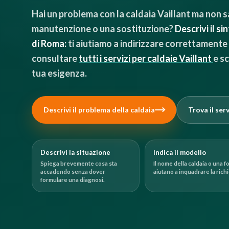
Hai un problema con la caldaia Vaillant ma non s
manutenzione o una sostituzione?
Descrivi il si
di Roma:
ti aiutiamo a indirizzare correttamente 
consultare
tutti i servizi per caldaie Vaillant
e sc
tua esigenza.
Descrivi il problema della caldaia
Trova il ser
Descrivi la situazione
Indica il modello
Spiega brevemente cosa sta
Il nome della caldaia o una f
accadendo senza dover
aiutano a inquadrare la richi
formulare una diagnosi.