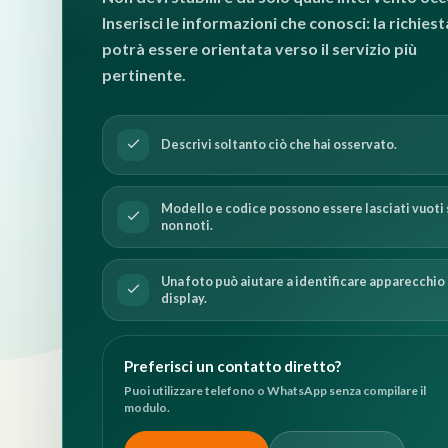
Inserisci le informazioni che conosci: la richiest
potrà essere orientata verso il servizio più
pertinente.
Descrivi soltanto ciò che hai osservato.
Modello e codice possono essere lasciati vuoti 
non noti.
Una foto può aiutare a identificare apparecchio
display.
Preferisci un contatto diretto?
Puoi utilizzare telefono o WhatsApp senza compilare il
modulo.