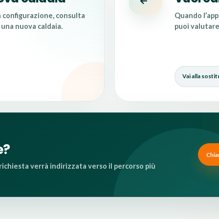
 configurazione, consulta
Quando l’appa
i una nuova caldaia
.
puoi valutare
Vai alla sosti
e?
Chia
ichiesta verrà indirizzata verso il percorso più