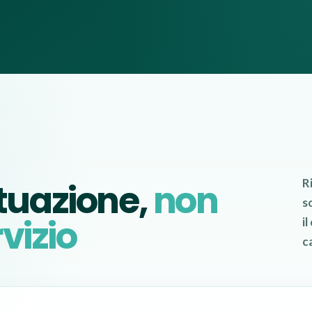
ituazione,
non
R
s
vizio
il
ca