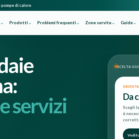
 e pompe di calore
Prodotti
Problemi frequenti
Zone servite
Guide
daie
SCELTA GU
ma:
ORIENTA
Da c
 servizi
Scegli l
è necess
corrett
Vedi tu