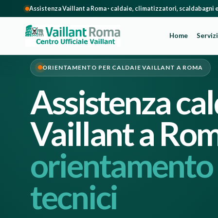
Salta
Assistenza Vaillant a Roma · caldaie, climatizzatori, scaldabagni
al
contenuto
Home
Servizi
ORIENTAMENTO PER CALDAIE VAILLANT A ROMA
Assistenza cal
Vaillant a Ro
orientamento e
tecnici