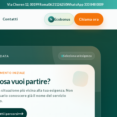
Via Cheren 12, 00199 Roma
06 21126250
WhatsApp 333 848 0009
Chiama ora
Contatti
Ecobonus
IDATA
Seleziona un’esigenza
MENTO INIZIALE
osa vuoi partire?
a situazione più vicina alla tua esigenza. Non
ario conoscere già il nome del servizio
o.
tti i percorsi