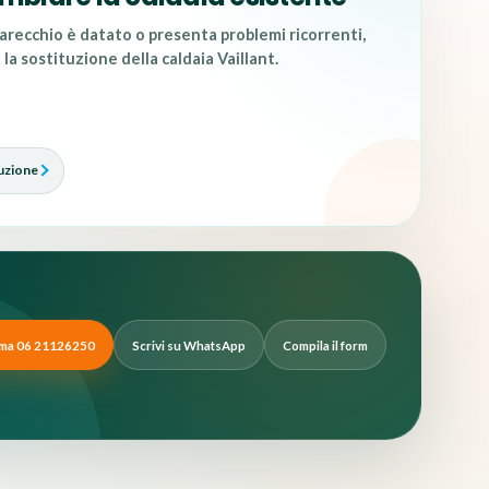
recchio è datato o presenta problemi ricorrenti,
 la
sostituzione della caldaia Vaillant
.
tuzione
ma 06 21126250
Scrivi su WhatsApp
Compila il form