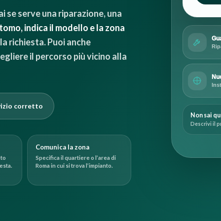
ai se serve una riparazione, una
ntomo, indica il modello e la zona
Gua
la richiesta. Puoi anche
Rip
egliere il percorso più vicino alla
Nuo
Ins
vizio corretto
Non sai qu
Descrivi il p
Comunica la zona
oto
Specifica il quartiere o l’area di
esta.
Roma in cui si trova l’impianto.