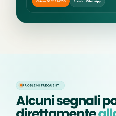
Chiama 06 21126250
Scrivi su WhatsApp
PROBLEMI FREQUENTI
Alcuni segnali p
direttamente
all