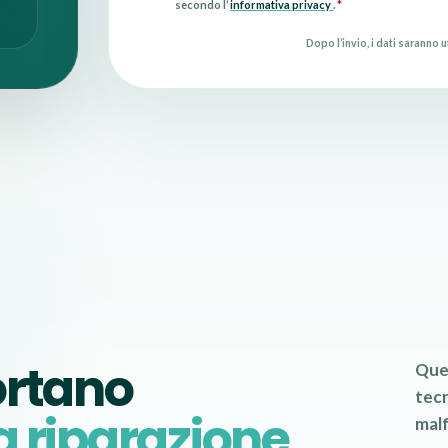
secondo l’
informativa privacy
.
*
Dopo l’invio, i dati saranno u
ortano
Que
tec
a riparazione
malf