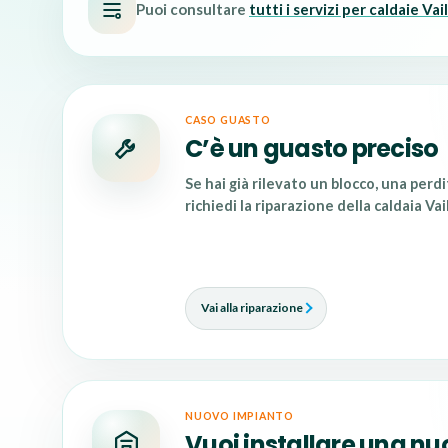
Puoi consultare
tutti i servizi per caldaie Vai
CASO GUASTO
C’è un guasto preciso
Se hai già rilevato un blocco, una perd
richiedi la
riparazione della caldaia Vai
Vai alla riparazione
NUOVO IMPIANTO
Vuoi installare una n