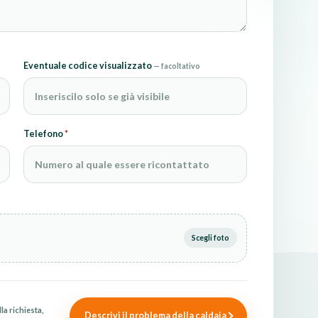
Eventuale codice visualizzato
— facoltativo
Telefono
*
Scegli foto
la richiesta,
Descrivi il problema della caldaia