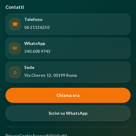
Contatti
Telefono
☎
06 21126250
WhatsApp
W
340 608 9743
Sede
⌂
Via Cheren 12, 00199 Roma
Chiama ora
Scrivi su WhatsApp
Privacy
Cookie
Accessibilità
Audit