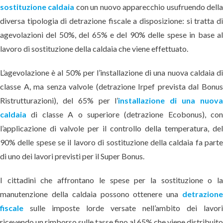
sostituzione caldaia
con un nuovo apparecchio usufruendo dell
diversa tipologia di detrazione fiscale a disposizione: si tratta d
agevolazioni del 50%, del 65% e del 90% delle spese in base a
lavoro di sostituzione della caldaia che viene effettuato.
L’agevolazione è al 50% per l’installazione di una nuova caldaia d
classe A, ma senza valvole (detrazione Irpef prevista dal Bonu
Ristrutturazioni), del 65% per l’
installazione di una nuov
caldaia
di classe A o superiore (detrazione Ecobonus), co
l’applicazione di valvole per il controllo della temperatura, de
90% delle spese se il lavoro di sostituzione della caldaia fa part
di uno dei lavori previsti per il Super Bonus.
I cittadini che affrontano le spese per la sostituzione o l
manutenzione della caldaia possono ottenere una
detrazion
fiscale
sulle imposte lorde versate nell’ambito dei lavor
ricevendo un rimborso sulle tasse fino al 65% che viene distribuit