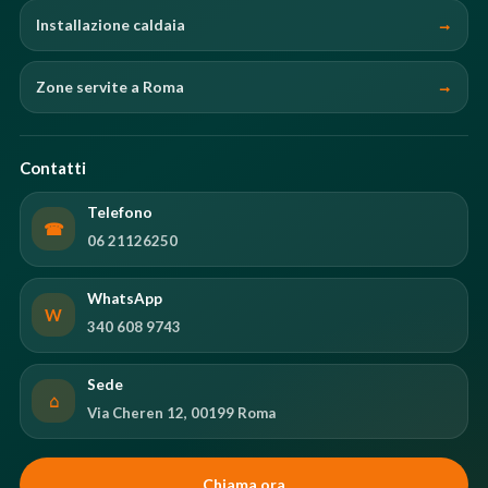
Installazione caldaia
Zone servite a Roma
Contatti
Telefono
☎
06 21126250
WhatsApp
W
340 608 9743
Sede
⌂
Via Cheren 12, 00199 Roma
Chiama ora