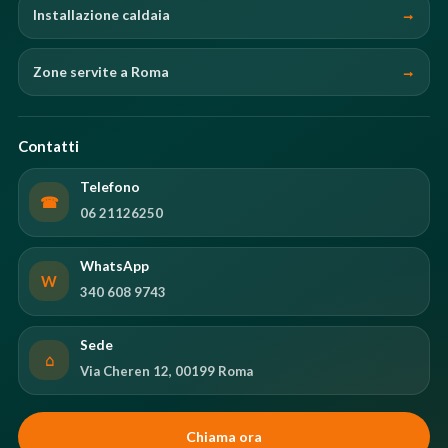
Installazione caldaia
Zone servite a Roma
Contatti
Telefono
☎
06 21126250
WhatsApp
W
340 608 9743
Sede
⌂
Via Cheren 12, 00199 Roma
Chiama ora