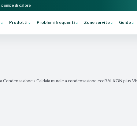
 e pompe di calore
Prodotti
Problemi frequenti
Zone servite
Guide
 a Condensazione
»
Caldaia murale a condensazione ecoBALKON plus 