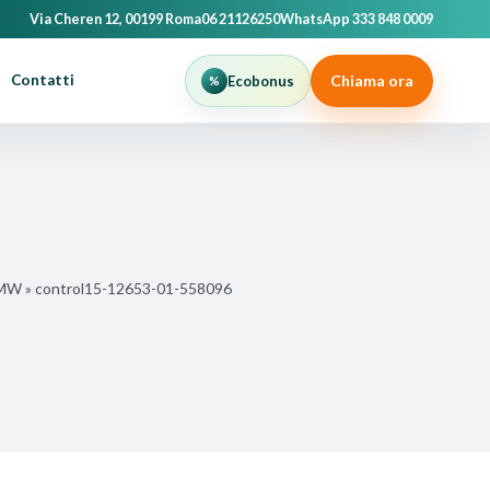
Via Cheren 12, 00199 Roma
06 21126250
WhatsApp 333 848 0009
Chiama ora
Contatti
Ecobonus
VMW
»
control15-12653-01-558096