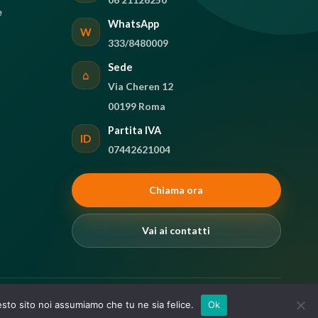
e
WhatsApp
W
333/8480009
Sede
⌂
Via Cheren 12
00199 Roma
Partita IVA
ID
07442621004
Chiama ora
Vai ai contatti
Privacy
Cookie
Accessibilità
Audit
esto sito noi assumiamo che tu ne sia felice.
Ok