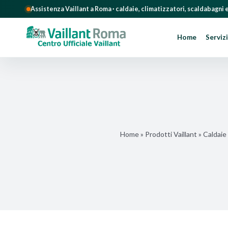
Assistenza Vaillant a Roma · caldaie, climatizzatori, scaldabagni
Home
Servizi
Salta
al
contenuto
Home
»
Prodotti Vaillant
»
Caldaie