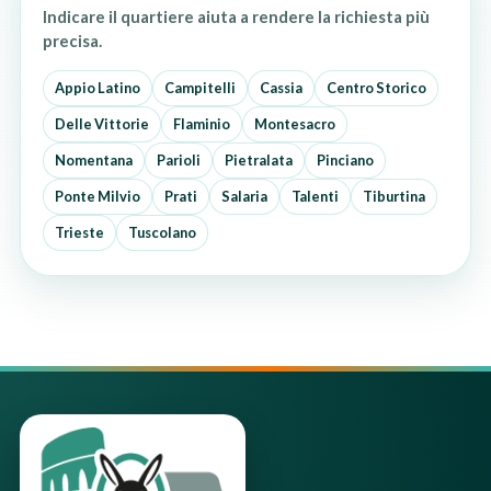
Indicare il quartiere aiuta a rendere la richiesta più
precisa.
Appio Latino
Campitelli
Cassia
Centro Storico
Delle Vittorie
Flaminio
Montesacro
Nomentana
Parioli
Pietralata
Pinciano
Ponte Milvio
Prati
Salaria
Talenti
Tiburtina
Trieste
Tuscolano