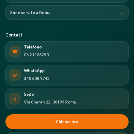
Zone servite a Roma
Contatti
Telefono
☎
06 21126250
WhatsApp
W
340 608 9743
Sede
⌂
Via Cheren 12, 00199 Roma
Chiama ora