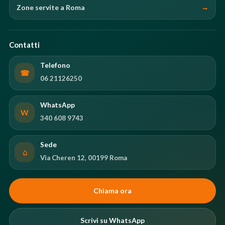
Zone servite a Roma
Contatti
Telefono
☎
06 21126250
WhatsApp
W
340 608 9743
Sede
⌂
Via Cheren 12, 00199 Roma
Chiama ora
Scrivi su WhatsApp