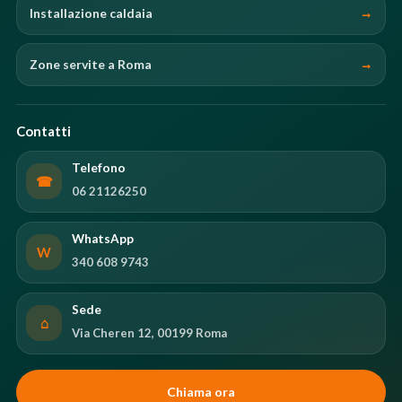
Installazione caldaia
Zone servite a Roma
Contatti
Telefono
☎
06 21126250
WhatsApp
W
340 608 9743
Sede
⌂
Via Cheren 12, 00199 Roma
Chiama ora