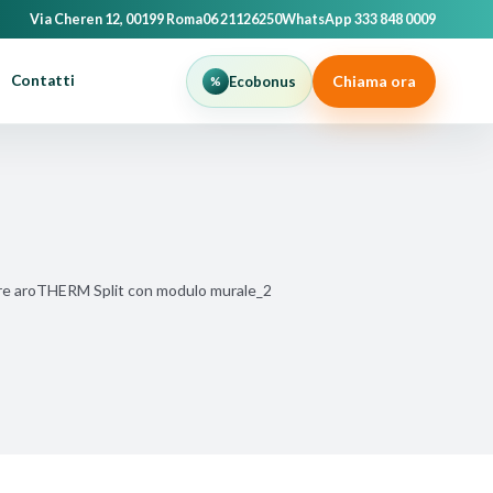
Via Cheren 12, 00199 Roma
06 21126250
WhatsApp 333 848 0009
Chiama ora
Contatti
Ecobonus
re aroTHERM Split con modulo murale_2