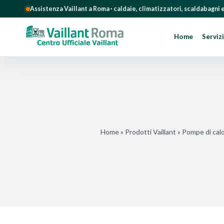
Assistenza Vaillant a Roma · caldaie, climatizzatori, scaldabagni
Home
Servizi
Salta
al
contenuto
Home
»
Prodotti Vaillant
»
Pompe di cal