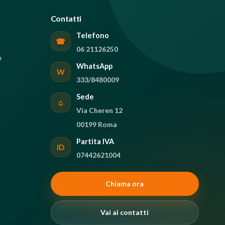
Contatti
Telefono
☎
06 21126250
e
WhatsApp
W
333/8480009
Sede
⌂
Via Cheren 12
00199 Roma
Partita IVA
ID
07442621004
Chiama ora
Vai ai contatti