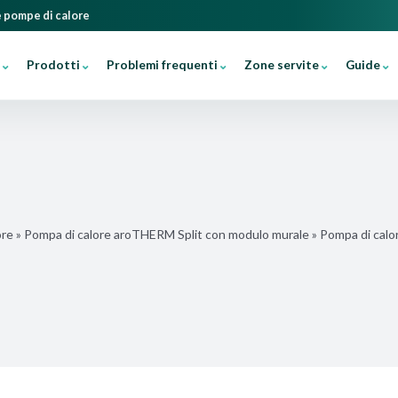
 e pompe di calore
Prodotti
Problemi frequenti
Zone servite
Guide
ore
»
Pompa di calore aroTHERM Split con modulo murale
»
Pompa di calo