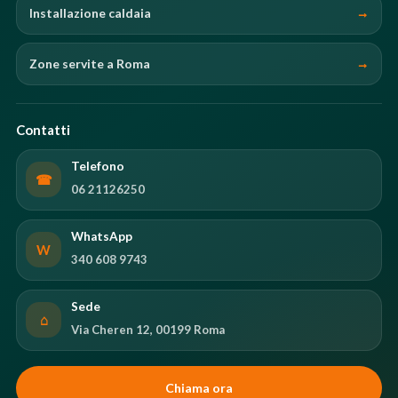
Installazione caldaia
Zone servite a Roma
Contatti
Telefono
☎
06 21126250
WhatsApp
W
340 608 9743
Sede
⌂
Via Cheren 12, 00199 Roma
Chiama ora