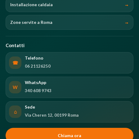
Installazione caldaia
Zone servite a Roma
Contatti
Telefono
☎
06 21126250
WhatsApp
W
340 608 9743
Sede
⌂
Via Cheren 12, 00199 Roma
Chiama ora