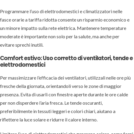
Programmare l’uso di elettrodomestici e climatizzatori nelle
fasce orarie a tariffa ridotta consente un risparmio economico e
un minore impatto sulla rete elettrica. Mantenere temperature
moderate è importante non solo per la salute, ma anche per
evitare sprechi inutili.
Comfort estivo: Uso corretto di ventilatori, tende e
elettrodomestici
Per massimizzare l’efficacia dei ventilatori, utilizzali nelle ore più
fresche della giornata, orientandoli verso le zone di maggior
presenza. Evita di usarli con finestre aperte durante le ore calde
per non disperdere l’aria fresca. Le tende oscuranti,
preferibilmente in tessuti leggeri e colori chiari, aiutano a
riflettere la luce solare e ridurre il calore interno.
Limitare l’uso di elettrodomestici che generano calore, come forni