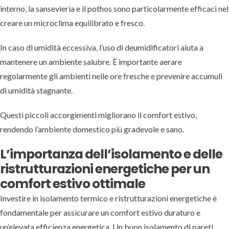
interno, la sansevieria e il pothos sono particolarmente efficaci nel
creare un microclima equilibrato e fresco.
In caso di umidità eccessiva, l’uso di deumidificatori aiuta a
mantenere un ambiente salubre. È importante aerare
regolarmente gli ambienti nelle ore fresche e prevenire accumuli
di umidità stagnante.
Questi piccoli accorgimenti migliorano il comfort estivo,
rendendo l’ambiente domestico più gradevole e sano.
L’importanza dell’isolamento e delle
ristrutturazioni energetiche per un
comfort estivo ottimale
Investire in isolamento termico e ristrutturazioni energetiche è
fondamentale per assicurare un comfort estivo duraturo e
un’elevata efficienza energetica. Un buon isolamento di pareti,