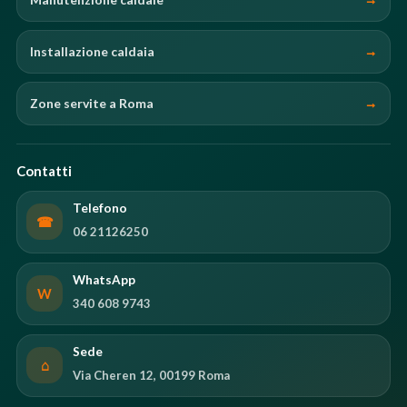
Installazione caldaia
Zone servite a Roma
Contatti
Telefono
☎
06 21126250
WhatsApp
W
340 608 9743
Sede
⌂
Via Cheren 12, 00199 Roma