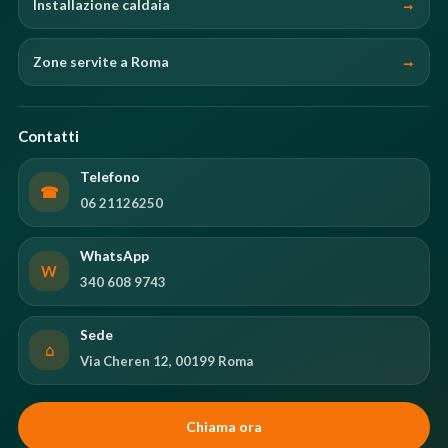
Installazione caldaia
Zone servite a Roma
Contatti
Telefono
☎
06 21126250
WhatsApp
W
340 608 9743
Sede
⌂
Via Cheren 12, 00199 Roma
Chiama ora