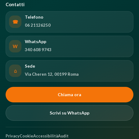
Contatti
Telefono
☎
06 21126250
WhatsApp
W
340 608 9743
Sede
⌂
Via Cheren 12, 00199 Roma
Chiama ora
Scrivi su WhatsApp
Privacy
Cookie
Accessibilità
Audit