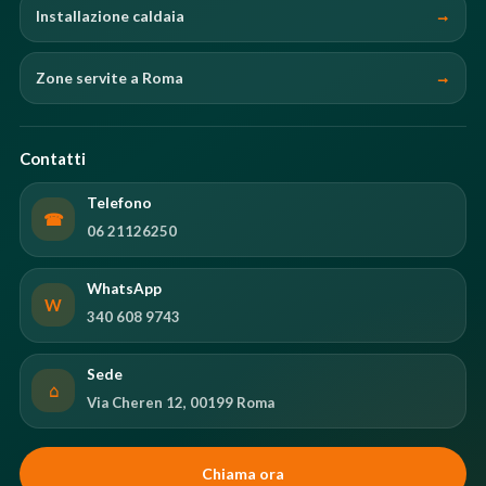
Installazione caldaia
Zone servite a Roma
Contatti
Telefono
☎
06 21126250
WhatsApp
W
340 608 9743
Sede
⌂
Via Cheren 12, 00199 Roma
Chiama ora