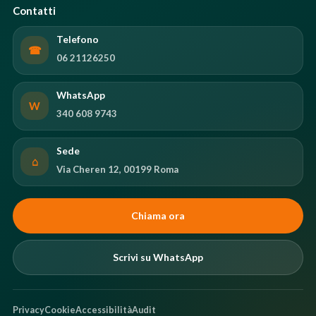
Contatti
Telefono
☎
06 21126250
WhatsApp
W
340 608 9743
Sede
⌂
Via Cheren 12, 00199 Roma
Chiama ora
Scrivi su WhatsApp
Privacy
Cookie
Accessibilità
Audit