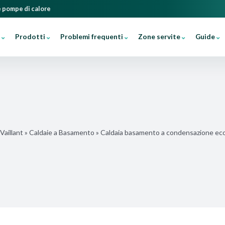
 e pompe di calore
Prodotti
Problemi frequenti
Zone servite
Guide
Vaillant
»
Caldaie a Basamento
»
Caldaia basamento a condensazione