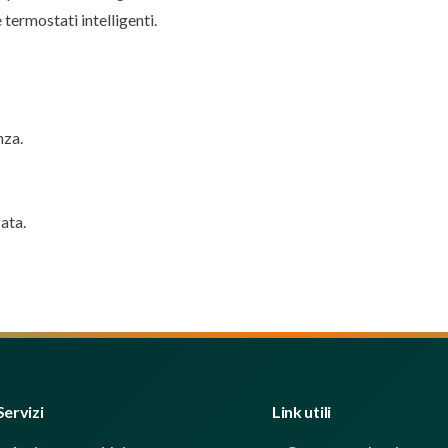
termostati intelligenti.
nza.
ata.
Servizi
Link utili