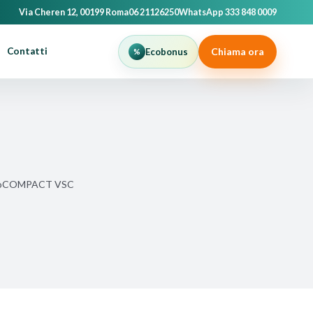
Via Cheren 12, 00199 Roma
06 21126250
WhatsApp 333 848 0009
Chiama ora
Contatti
Ecobonus
 ecoCOMPACT VSC