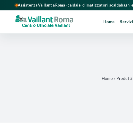
Assistenza Vaillant a Roma · caldaie, climatizzatori, scaldabagni
Home
Servizi
Salta
al
contenuto
Home
»
Prodotti 