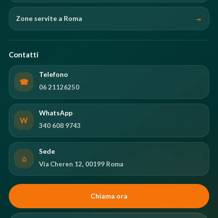
Zone servite a Roma
Contatti
Telefono
☎
06 21126250
WhatsApp
W
340 608 9743
Sede
⌂
Via Cheren 12, 00199 Roma
Chiama ora