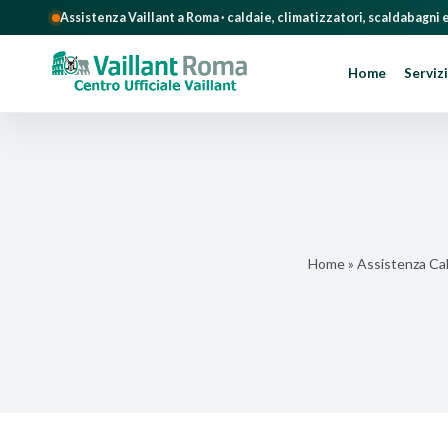
Assistenza Vaillant a Roma · caldaie, climatizzatori, scaldabagni
Home
Servizi
Salta
al
contenuto
Home
»
Assistenza Cald