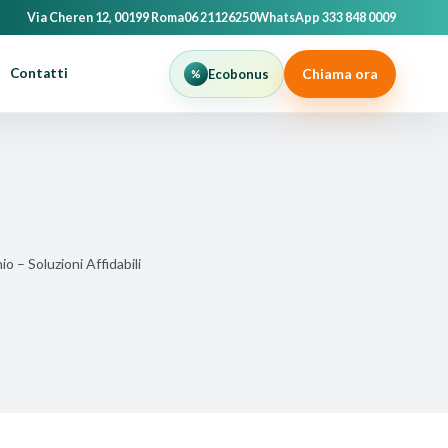
Via Cheren 12, 00199 Roma
06 21126250
WhatsApp 333 848 0009
Chiama ora
Contatti
Ecobonus
o – Soluzioni Affidabili