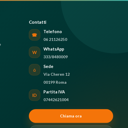
Contatti
Telefono
☎
06 21126250
e
WhatsApp
W
333/8480009
Sede
⌂
Via Cheren 12
00199 Roma
Partita IVA
ID
07442621004
Chiama ora