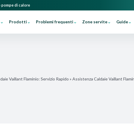
 e pompe di calore
Prodotti
Problemi frequenti
Zone servite
Guide
aie Vaillant Flaminio: Servizio Rapido
»
Assistenza Caldaie Vaillant Flamini